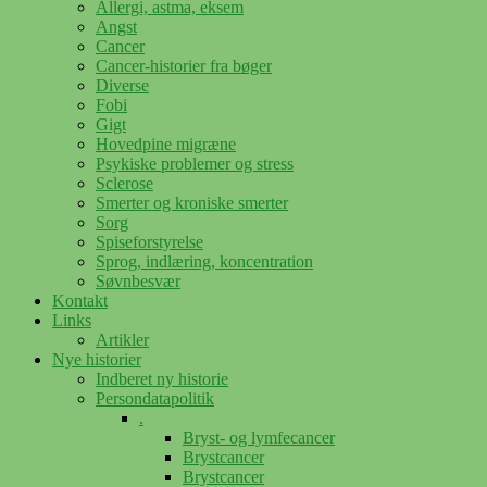
Allergi, astma, eksem
Angst
Cancer
Cancer-historier fra bøger
Diverse
Fobi
Gigt
Hovedpine migræne
Psykiske problemer og stress
Sclerose
Smerter og kroniske smerter
Sorg
Spiseforstyrelse
Sprog, indlæring, koncentration
Søvnbesvær
Kontakt
Links
Artikler
Nye historier
Indberet ny historie
Persondatapolitik
.
Bryst- og lymfecancer
Brystcancer
Brystcancer