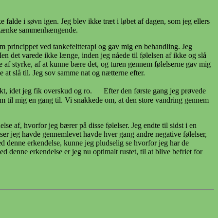
falde i søvn igen. Jeg blev ikke træt i løbet af dagen, som jeg ellers
 og tænke sammenhængende.
 om princippet ved tankefeltterapi og gav mig en behandling. Jeg
Men det varede ikke længe, inden jeg nåede til følelsen af ikke og slå
lse af styrke, af at kunne bære det, og turen gennem følelserne gav mig
 at slå til. Jeg sov samme nat og nætterne efter.
fekt, idet jeg fik overskud og ro. Efter den første gang jeg prøvede
hjem til mig en gang til. Vi snakkede om, at den store vandring gennem
e af, hvorfor jeg bærer på disse følelser. Jeg endte til sidst i en
lelser jeg havde gennemlevet havde hver gang andre negative følelser,
Med denne erkendelse, kunne jeg pludselig se hvorfor jeg har de
denne erkendelse er jeg nu optimalt rustet, til at blive befriet for