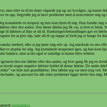
, men efter en til tre timer vågnede jeg og var lysvågen, og kunne ikke 
 i over en uge, begyndte jeg at have problemer med at koncentrere mig
pi. Jeg kontaktede en terapeut og hun kom hjem til mig. Hun fortalte mig
else efter den anden. Den første følelse jeg fik var, at livet er hårdt. 
age til følelsen af ikke at slå til. Bankningen/behandlingen gav en føle
en for at give slip, lade stå til og slappe af fordi jeg er bange for ikke
e mærke træthed, eller at jeg kørte mig selv op. Jeg mærkede en stor ef
, hvilket er atypisk for mig. Jeg kontaktede terapeuten igen, og hun kom 
re balance, men at det også er naturligt at kunne blive irriteret.
gennem den ene følelse efter den anden, og hver gang fik jeg en forståels
 ikke havde nogen negative følelser koblet til denne følelse. De andre fø
 at elske” var hele min grundfølelse. Den følelse jeg var mest tryg ved. 
se/tanke, og ansvaret for alle mine problemer ligger derfor hos mig. Med 
ogmærk
permalinket
.