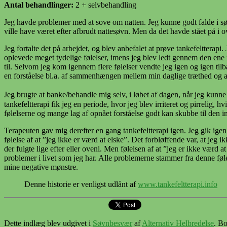
Antal behandlinger:
2 + selvbehandling
Jeg havde problemer med at sove om natten. Jeg kunne godt falde i søvn
ville have været efter afbrudt nattesøvn. Men da det havde stået på
Jeg fortalte det på arbejdet, og blev anbefalet at prøve tankefelttera
oplevede meget tydelige følelser, imens jeg blev ledt gennem den ene føl
til. Selvom jeg kom igennem flere følelser vendte jeg igen og igen tilb
en forståelse bl.a. af sammenhængen mellem min daglige træthed og angst
Jeg brugte at banke/behandle mig selv, i løbet af dagen, når jeg kunn
tankefeltterapi fik jeg en periode, hvor jeg blev irriteret og pirrelig
følelserne og mange lag af opnået forståelse godt kan skubbe til den ind
Terapeuten gav mig derefter en gang tankefeltterapi igen. Jeg gik igen i
følelse af at ”jeg ikke er værd at elske”. Det forbløffende var, at jeg
der fulgte lige efter eller oveni. Men følelsen af at ”jeg er ikke værd
problemer i livet som jeg har. Alle problemerne stammer fra denne følel
mine negative mønstre.
Denne historie er venligst udlånt af
www.tankefeltterapi.info
Dette indlæg blev udgivet i
Søvnbesvær
af
Alternativ Helbredelse
. B