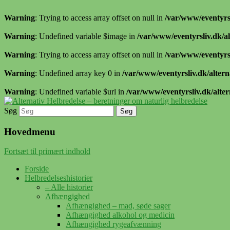
Warning
: Trying to access array offset on null in
/var/www/eventyrsl
Warning
: Undefined variable $image in
/var/www/eventyrsliv.dk/al
Warning
: Trying to access array offset on null in
/var/www/eventyrsl
Warning
: Undefined array key 0 in
/var/www/eventyrsliv.dk/altern
Warning
: Undefined variable $url in
/var/www/eventyrsliv.dk/alter
Søg
Alternative helbredelseshistorier – naturli
Alternativ Helbredelse – beretn
Hovedmenu
Fortsæt til primært indhold
Forside
Helbredelseshistorier
– Alle historier
Afhængighed
Afhængighed – mad, søde sager
Afhængighed alkohol og medicin
Afhængighed rygeafvænning