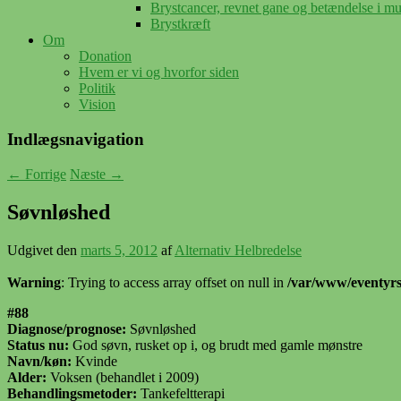
Brystcancer, revnet gane og betændelse i m
Brystkræft
Om
Donation
Hvem er vi og hvorfor siden
Politik
Vision
Indlægsnavigation
←
Forrige
Næste
→
Søvnløshed
Udgivet den
marts 5, 2012
af
Alternativ Helbredelse
Warning
: Trying to access array offset on null in
/var/www/eventyrsl
#88
Diagnose/prognose:
Søvnløshed
Status nu:
God søvn, rusket op i, og brudt med gamle mønstre
Navn/køn:
Kvinde
Alder:
Voksen (behandlet i 2009)
Behandlingsmetoder:
Tankefeltterapi