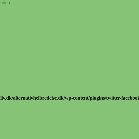
unden
iv.dk/alternativhelbredelse.dk/wp-content/plugins/twitter-faceboo