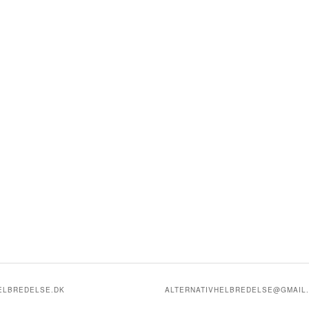
HELBREDELSE.DK
ALTERNATIVHELBREDELSE@GMAIL