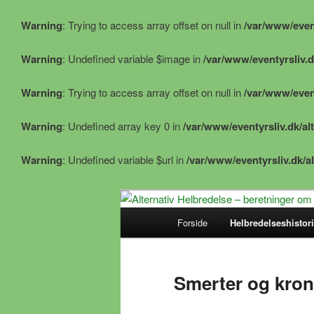
Warning
: Trying to access array offset on null in
/var/www/event
Warning
: Undefined variable $image in
/var/www/eventyrsliv.d
Warning
: Trying to access array offset on null in
/var/www/event
Warning
: Undefined array key 0 in
/var/www/eventyrsliv.dk/al
Warning
: Undefined variable $url in
/var/www/eventyrsliv.dk/a
Alternative helbredelseshistorie
Hovedmenu
Forside
Helbredelseshistori
Fortsæt
Alternativ He
naturlig helbr
til
Smerter og kron
primært