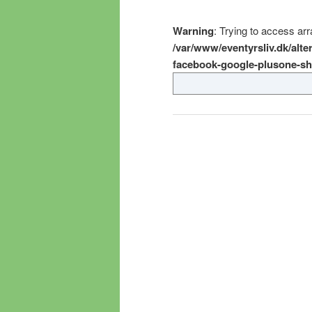
indhold
Warning
: Trying to access arra
/var/www/eventyrsliv.dk/alte
facebook-google-plusone-sha