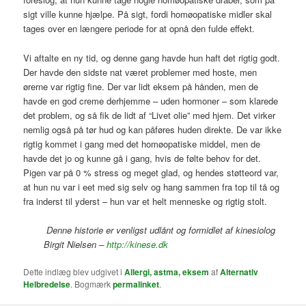
sigt ville kunne hjælpe. På sigt, fordi homøopatiske midler skal
tages over en længere periode for at opnå den fulde effekt.
Vi aftalte en ny tid, og denne gang havde hun haft det rigtig godt.
Der havde den sidste nat været problemer med hoste, men
ørerne var rigtig fine. Der var lidt eksem på hånden, men de
havde en god creme derhjemme – uden hormoner – som klarede
det problem, og så fik de lidt af “Livet olie” med hjem. Det virker
nemlig også på tør hud og kan påføres huden direkte. De var ikke
rigtig kommet i gang med det homøopatiske middel, men de
havde det jo og kunne gå i gang, hvis de følte behov for det.
Pigen var på 0 % stress og meget glad, og hendes støtteord var,
at hun nu var i eet med sig selv og hang sammen fra top til tå og
fra inderst til yderst – hun var et helt menneske og rigtig stolt.
Denne historie er venligst udlånt og formidlet af kinesiolog
Birgit Nielsen –
http://kinese.dk
Dette indlæg blev udgivet i
Allergi, astma, eksem
af
Alternativ
Helbredelse
. Bogmærk
permalinket
.