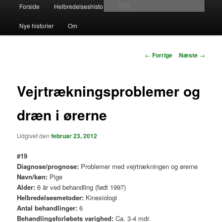
Hovedmenu
Søg
Forside
Helbredelseshistorier
Kontakt
Links
Fortsæt
Alternativ Helbredelse – beretninger
Nye historier
Om
til
om naturlig helbredelse
primært
Indlægsnavigation
←
Forrige
Næste
→
indhold
Vejrtrækningsproblemer og
dræn i ørerne
Udgivet den
februar 23, 2012
#19
Diagnose/prognose:
Problemer med vejrtrækningen og ørerne
Navn/køn:
Pige
Alder:
6 år ved behandling (født 1997)
Helbredelsesmetoder:
Kinesiologi
Antal behandlinger:
6
Behandlingsforløbets varighed:
Ca. 3-4 mdr.