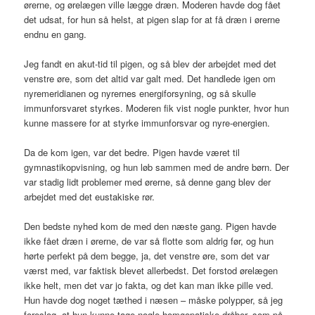
ørerne, og ørelægen ville lægge dræn. Moderen havde dog fået
det udsat, for hun så helst, at pigen slap for at få dræn i ørerne
endnu en gang.
Jeg fandt en akut-tid til pigen, og så blev der arbejdet med det
venstre øre, som det altid var galt med. Det handlede igen om
nyremeridianen og nyrernes energiforsyning, og så skulle
immunforsvaret styrkes. Moderen fik vist nogle punkter, hvor hun
kunne massere for at styrke immunforsvar og nyre-energien.
Da de kom igen, var det bedre. Pigen havde været til
gymnastikopvisning, og hun løb sammen med de andre børn. Der
var stadig lidt problemer med ørerne, så denne gang blev der
arbejdet med det eustakiske rør.
Den bedste nyhed kom de med den næste gang. Pigen havde
ikke fået dræn i ørerne, de var så flotte som aldrig før, og hun
hørte perfekt på dem begge, ja, det venstre øre, som det var
værst med, var faktisk blevet allerbedst. Det forstod ørelægen
ikke helt, men det var jo fakta, og det kan man ikke pille ved.
Hun havde dog noget tæthed i næsen – måske polypper, så jeg
foreslog, at hun kunne tage nogle homøopatiske dråber, som på