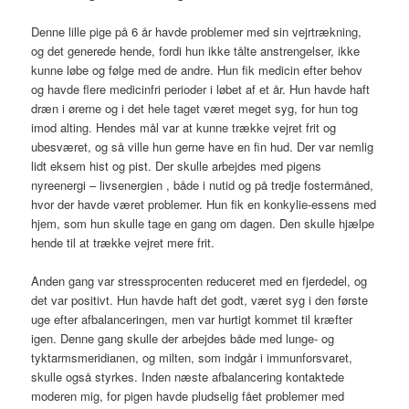
Denne lille pige på 6 år havde problemer med sin vejrtrækning,
og det generede hende, fordi hun ikke tålte anstrengelser, ikke
kunne løbe og følge med de andre. Hun fik medicin efter behov
og havde flere medicinfri perioder i løbet af et år. Hun havde haft
dræn i ørerne og i det hele taget været meget syg, for hun tog
imod alting. Hendes mål var at kunne trække vejret frit og
ubesværet, og så ville hun gerne have en fin hud. Der var nemlig
lidt eksem hist og pist. Der skulle arbejdes med pigens
nyreenergi – livsenergien , både i nutid og på tredje fostermåned,
hvor der havde været problemer. Hun fik en konkylie-essens med
hjem, som hun skulle tage en gang om dagen. Den skulle hjælpe
hende til at trække vejret mere frit.
Anden gang var stressprocenten reduceret med en fjerdedel, og
det var positivt. Hun havde haft det godt, været syg i den første
uge efter afbalanceringen, men var hurtigt kommet til kræfter
igen. Denne gang skulle der arbejdes både med lunge- og
tyktarmsmeridianen, og milten, som indgår i immunforsvaret,
skulle også styrkes. Inden næste afbalancering kontaktede
moderen mig, for pigen havde pludselig fået problemer med