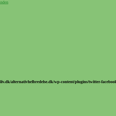
unden
iv.dk/alternativhelbredelse.dk/wp-content/plugins/twitter-faceboo