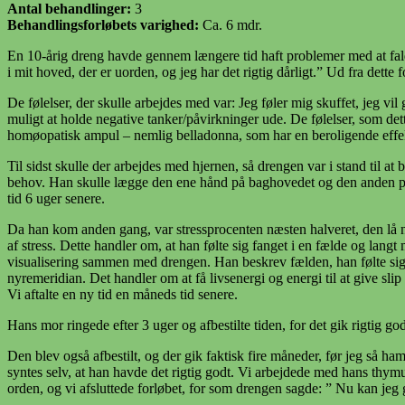
Antal behandlinger:
3
Behandlingsforløbets varighed:
Ca. 6 mdr.
En 10-årig dreng havde gennem længere tid haft problemer med at falde
i mit hoved, der er uorden, og jeg har det rigtig dårligt.” Ud fra dette
De følelser, der skulle arbejdes med var: Jeg føler mig skuffet, jeg vi
muligt at holde negative tanker/påvirkninger ude. De følelser, som det
homøopatisk ampul – nemlig belladonna, som har en beroligende effe
Til sidst skulle der arbejdes med hjernen, så drengen var i stand til 
behov. Han skulle lægge den ene hånd på baghovedet og den anden på p
tid 6 uger senere.
Da han kom anden gang, var stressprocenten næsten halveret, den lå nu
af stress. Dette handler om, at han følte sig fanget i en fælde og lan
visualisering sammen med drengen. Han beskrev fælden, han følte sig 
nyremeridian. Det handler om at få livsenergi og energi til at give slip
Vi aftalte en ny tid en måneds tid senere.
Hans mor ringede efter 3 uger og afbestilte tiden, for det gik rigtig go
Den blev også afbestilt, og der gik faktisk fire måneder, før jeg så ham
syntes selv, at han havde det rigtig godt. Vi arbejdede med hans thymus/
orden, og vi afsluttede forløbet, for som drengen sagde: ” Nu kan jeg g