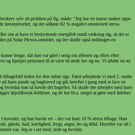
 beskrev selv sit problem på flg. måde: “Jeg har en masse tanker oppe
e førsteprioritet, og det udløste 82 % negativt emotionelt stress.
dler om at have et beskyttende energifelt rundt omkring sig, så det er
ejdes på Solar Plexus-området, og der skulle også inddrages en
 kunne bruge, når han var gået i seng om aftenen og ellers efter
g hjælper personen til at være til stede her og nu. Vi aftalte en ny
tilbagefald inden for den sidste uge. Først arbejdede vi med 2. stadie
rne på hans pande og baghoved og gik herefter i gang med at lave en
og hvordan han så havde det bagefter. Så skulle der arbejdes med hans
ligger skjoldbrusk-kirtlerne, og de har bl.a. meget at gøre med følelser.
ge i hovedet, og han havde ret – der var bare 10 % stress tilbage. Han
, glæde, had, kærlighed, frygt, angst, tro og tillid. Herefter var alt i
eret var: Jeg er i eet med, stolt og bevidst.