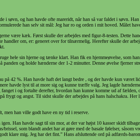
 i søvn, og han havde ofte mareridt, når han så var faldet i søvn. Han
 formulerede han selv sit mål: Jeg har ro og orden i mit hoved. Målet havd
l gerne være kæk. Først skulle der arbejdes med figur-8-testen. Dette han
te handler om, er: generet over for tilnærmelig. Herefter skulle der arb
kt.
at bruge hele sin hjerne og tænke klart. Han fik en hjemmeøvelse, som han
anden og holde hænderne der 1-2 minutter. Denne øvelse fjerner stress o
 på 42 %. Han havde haft det langt bedre , og der havde kun været lidt 
gt mere havde lyst til at more sig og kunne træffe valg. Jeg lagde hænde
fanget i og fortalte derefter, hvordan han kunne komme ud af fælden, 
 på frygt og angst. Til sidst skulle der arbejdes på hans halschakra. Her 
dt, men han ville godt have en ny tid i reserve.
 igen. Han havde sagt til sin mor, at der var højst 10 kasser skidt tilba
brissel, som blandt andet har at gøre med de basale følelser, såsom vrede
odt klare mig. Jeg har det fint.” Hans afsluttende ord på adfærds-baromet