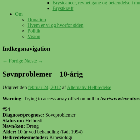
Brystcancer, revnet gane og betændelse i m
Brystkræft
Om
Donation
Hvem er vi og hvorfor siden
Politik
Vision
Indlægsnavigation
←
Forrige
Næste
→
Søvnproblemer – 10-årig
Udgivet den
februar 24, 2012
af
Alternativ Helbredelse
Warning
: Trying to access array offset on null in
/var/www/eventyrsl
#54
Diagnose/prognose:
Soveproblemer
Status nu:
Helbredt
Navn/køn:
Dreng
Alder:
10 år ved behandling (født 1994)
Helbredelsesmetoder:
Kinesiologi