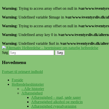
Warning
: Trying to access array offset on null in
/var/www/eventyrsl
Warning
: Undefined variable $image in
/var/www/eventyrsliv.dk/al
Warning
: Trying to access array offset on null in
/var/www/eventyrsl
Warning
: Undefined array key 0 in
/var/www/eventyrsliv.dk/altern
Warning
: Undefined variable $url in
/var/www/eventyrsliv.dk/alter
Søg
Alternative helbredelseshistorier – naturli
Alternativ Helbredelse – beretn
Hovedmenu
Fortsæt til primært indhold
Forside
Helbredelseshistorier
– Alle historier
Afhængighed
Afhængighed – mad, søde sager
Afhængighed alkohol og medicin
Afhængighed rygeafvænning