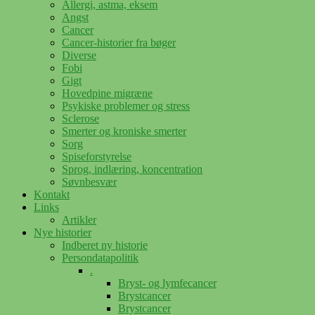
Allergi, astma, eksem
Angst
Cancer
Cancer-historier fra bøger
Diverse
Fobi
Gigt
Hovedpine migræne
Psykiske problemer og stress
Sclerose
Smerter og kroniske smerter
Sorg
Spiseforstyrelse
Sprog, indlæring, koncentration
Søvnbesvær
Kontakt
Links
Artikler
Nye historier
Indberet ny historie
Persondatapolitik
.
Bryst- og lymfecancer
Brystcancer
Brystcancer