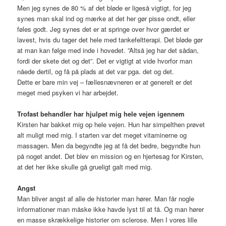
Men jeg synes de 80 % af det bløde er ligeså vigtigt, for jeg
synes man skal ind og mærke at det her gør pisse ondt, eller
føles godt. Jeg synes det er at springe over hvor gærdet er
lavest, hvis du tager det hele med tankefeltterapi. Det bløde gør
at man kan følge med inde i hovedet. ”Altså jeg har det sådan,
fordi der skete det og det”. Det er vigtigt at vide hvorfor man
nåede dertil, og få på plads at det var pga. det og det.
Dette er bare min vej – fællesnævneren er at generelt er det
meget med psyken vi har arbejdet.
Trofast behandler har hjulpet mig hele vejen igennem
Kirsten har bakket mig op hele vejen. Hun har simpelthen prøvet
alt muligt med mig. I starten var det meget vitaminerne og
massagen. Men da begyndte jeg at få det bedre, begyndte hun
på noget andet. Det blev en mission og en hjertesag for Kirsten,
at det her ikke skulle gå grueligt galt med mig.
Angst
Man bliver angst af alle de historier man hører. Man får nogle
informationer man måske ikke havde lyst til at få. Og man hører
en masse skrækkelige historier om sclerose. Men I vores lille