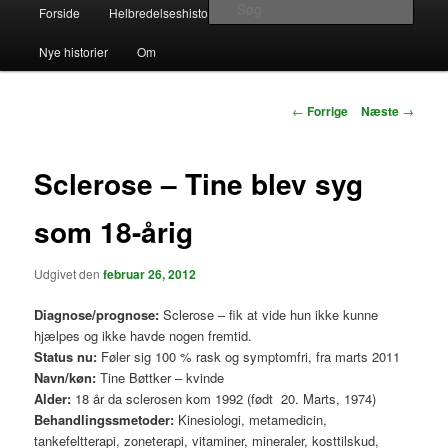
Hovedmenu
Søg
Forside
Helbredelseshistorier
Kontakt
Links
Fortsæt
Alternativ Helbredelse – beretninger
Nye historier
Om
til
om naturlig helbredelse
primært
Indlægsnavigation
←
Forrige
Næste
→
indhold
Sclerose – Tine blev syg
som 18-årig
Udgivet den
februar 26, 2012
Diagnose/prognose:
Sclerose – fik at vide hun ikke kunne
hjælpes og ikke havde nogen fremtid.
Status nu:
Føler sig 100 % rask og symptomfri, fra marts 2011
Navn/køn:
Tine Bøttker – kvinde
Alder:
18 år da sclerosen kom 1992 (født 20. Marts, 1974)
Behandlingssmetoder:
Kinesiologi, metamedicin,
tankefeltterapi, zoneterapi, vitaminer, mineraler, kosttilskud,