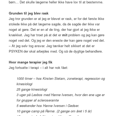
børn… Det skulle lægerne heller ikke have lov til at bestemme.
Grunden til jeg blev rask
Jeg tror grunden er at jeg er blevet er rask, er for det første ikke
stolede ikke på det lægerne sagde, da de sagde der ikke var
noget at gøre. Det er en af de ting, der har gjort at jeg ikke er
knækket. Jeg har troet på at det er
mit
problem og jeg kan gøre
noget ved det. Og jeg er den eneste der kan gøre noget ved det.
– At jeg selv tog ansvar. Jeg tænker helt sikkert at det er
PSYKEN der skal arbejdes med. Og så de dygtige behandlere.
Hvor mange terapier jeg fik
Jeg fortsatte i terapi – i alt har nok fået:
1000 timer – hos Kirsten Sietam, zoneterapi, regression og
kinesiologi
25 gange kinesiologi
3 uger på Lesbos med Hanne Iversen, hvor den ene uge er
for grupper af scleroseramte
5 weekender hos Hanne Iversen i Gedser.
10 gange camp på Rømø. (2 gange om året i 5 år)