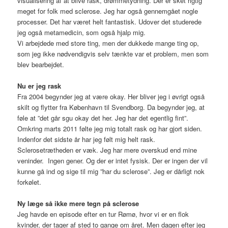
visualisering af at blive rask, drømmetydning. Der er sket rigtig
meget for folk med sclerose. Jeg har også gennemgået nogle
processer. Det har været helt fantastisk. Udover det studerede
jeg også metamedicin, som også hjalp mig.
Vi arbejdede med store ting, men der dukkede mange ting op,
som jeg ikke nødvendigvis selv tænkte var et problem, men som
blev bearbejdet.
Nu er jeg rask
Fra 2004 begynder jeg at være okay. Her bliver jeg i øvrigt også
skilt og flytter fra København til Svendborg. Da begynder jeg, at
føle at ”det går sgu okay det her. Jeg har det egentlig fint”.
Omkring marts 2011 følte jeg mig totalt rask og har gjort siden.
Indenfor det sidste år har jeg følt mig helt rask.
Sclerosetrætheden er væk. Jeg har mere overskud end mine
veninder. Ingen gener. Og der er intet fysisk. Der er ingen der vil
kunne gå ind og sige til mig ”har du sclerose”. Jeg er dårligt nok
forkølet.
Ny læge så ikke mere tegn på sclerose
Jeg havde en episode efter en tur Rømø, hvor vi er en flok
kvinder, der tager af sted to gange om året. Men dagen efter jeg