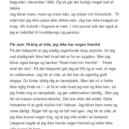
begynder i december 1992. Og så går det hurtigt meget ned af
bakke.
Jeg bliver mere, mere og mere træt, og mister min finmotorik. Til
sidst kan jeg ikke spise eller drikke selv. Jeg kan ikke knappe en
knap. Alt motorik i fingrene er væk. I min journal står der også at
jeg er indstillet til invalidevogn og pension.
Får som 18-årig at vide, jeg ikke har nogen fremtid
På det tidspunkt er jeg stadig nogenlunde okay psykisk, for jeg
ved stadigvæk ikke helt hvad det er for en sygdom. Men jeg
bliver også bange og tænker ”Hvad med min fremtid.”. ”Hvad
skal der ske”. På det tidspunkt går jeg på HG og er ved, at tage
en uddannelse. Jeg får at vide, at det kan du egentlig godt
droppe. Du finder aldrig dig en lærerplads. Men det vil vi heller
ikke rigtig finde os i – at få at vide hvad jeg kan og ikke kan, så
jeg finder mig en læreplads, og gør uddannelsen færdig.. Men jeg
får så masse sclerose-attacks. Det ene efter det andet. Dette
fortsætter til et godt stykke ind i februar. Jeg bliver bare mere og
mere dårligt. Ryger lidt op og så lidt ned igen. Jeg får at vide, at
jeg ikke kunne nogen ting, og at jeg ville ende i en kørestol.
Lægerne sagde at jeg ikke havde nogen fremtid og heller ikke
ville kunne få børn.