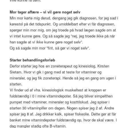
Mor tager affære – vi vil gøre noget selv
Min mor kørte mig derud, dengang jeg gik diagnosen, for jeg sad i
kørestol på det tidspunkt. Og umiddelbart efter vi får diagnosen,
spørger min mor mig, om jeg troede på hvad lægen sagde om at
vi intet kunne gøre. Og så sagde jeg ”nej, jeg troede ikke på når
han sagde at vi ikke kunne gøre noget selv”.
Og så sagde min mor ”fint, så gør vi noget selv”.
Starter behandlingsforløb
Derfor starter jeg hos en zoneterapeut og kinesiolog, Kirsten
Sietam. Hvor vi gik i gang med at teste for vitaminer og
mineraler, og jeg fik zoneterapi. Hende så jeg en gang om ugen i
starten.
Vi finder ud af vha. kinesiologisk muskeltest at kroppen er
fuldstændig i 0 i mine vitamindepoter. Så jeg bliver simpelthen
pumpet med vitaminer, mineraler og kosttilskud. Jeg spiser i
starten 30 vitaminpiller om dagen. Nogen spiser jeg 2 af. Andre
spiser jeg 8 af. Jeg drikker kalk, spiser fiskeolie. Dette gør at får
banket mine vitamindepoter fuldstændig op, hvor de skal være. I
dag mangler stadig ofte B-vitamin.