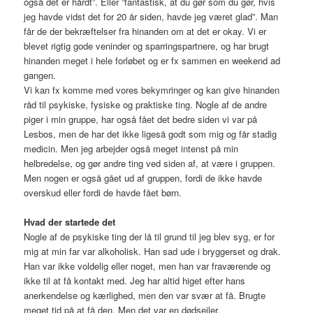
også det er hårdt”. Eller ”fantastisk, at du gør som du gør, hvis
jeg havde vidst det for 20 år siden, havde jeg været glad”. Man
får de der bekræftelser fra hinanden om at det er okay. Vi er
blevet rigtig gode veninder og sparringspartnere, og har brugt
hinanden meget i hele forløbet og er fx sammen en weekend ad
gangen.
Vi kan fx komme med vores bekymringer og kan give hinanden
råd til psykiske, fysiske og praktiske ting. Nogle af de andre
piger i min gruppe, har også fået det bedre siden vi var på
Lesbos, men de har det ikke ligeså godt som mig og får stadig
medicin. Men jeg arbejder også meget intenst på min
helbredelse, og gør andre ting ved siden af, at være i gruppen.
Men nogen er også gået ud af gruppen, fordi de ikke havde
overskud eller fordi de havde fået børn.
Hvad der startede det
Nogle af de psykiske ting der lå til grund til jeg blev syg, er for
mig at min far var alkoholisk. Han sad ude i bryggerset og drak.
Han var ikke voldelig eller noget, men han var fraværende og
ikke til at få kontakt med. Jeg har altid higet efter hans
anerkendelse og kærlighed, men den var svær at få. Brugte
meget tid på at få den. Men det var en dødsejler.