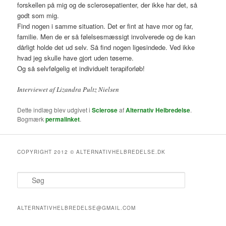
forskellen på mig og de sclerosepatienter, der ikke har det, så
godt som mig.
Find nogen i samme situation. Det er fint at have mor og far,
familie. Men de er så følelsesmæssigt involverede og de kan
dårligt holde det ud selv. Så find nogen ligesindede. Ved ikke
hvad jeg skulle have gjort uden tøserne.
Og så selvfølgelig et individuelt terapiforløb!
Interviewet af Lizandra Pultz Nielsen
Dette indlæg blev udgivet i
Sclerose
af
Alternativ Helbredelse
.
Bogmærk
permalinket
.
COPYRIGHT 2012 © ALTERNATIVHELBREDELSE.DK
S
ø
g
ALTERNATIVHELBREDELSE@GMAIL.COM