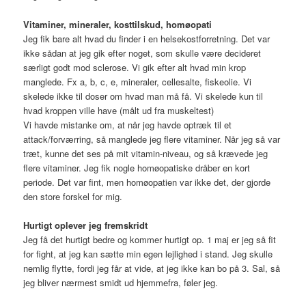
Vitaminer, mineraler, kosttilskud, homøopati
Jeg fik bare alt hvad du finder i en helsekostforretning. Det var
ikke sådan at jeg gik efter noget, som skulle være decideret
særligt godt mod sclerose. Vi gik efter alt hvad min krop
manglede. Fx a, b, c, e, mineraler, cellesalte, fiskeolie. Vi
skelede ikke til doser om hvad man må få. Vi skelede kun til
hvad kroppen ville have (målt ud fra muskeltest)
Vi havde mistanke om, at når jeg havde optræk til et
attack/forværring, så manglede jeg flere vitaminer. Når jeg så var
træt, kunne det ses på mit vitamin-niveau, og så krævede jeg
flere vitaminer. Jeg fik nogle homøopatiske dråber en kort
periode. Det var fint, men homøopatien var ikke det, der gjorde
den store forskel for mig.
Hurtigt oplever jeg fremskridt
Jeg få det hurtigt bedre og kommer hurtigt op. 1 maj er jeg så fit
for fight, at jeg kan sætte min egen lejlighed i stand. Jeg skulle
nemlig flytte, fordi jeg får at vide, at jeg ikke kan bo på 3. Sal, så
jeg bliver nærmest smidt ud hjemmefra, føler jeg.