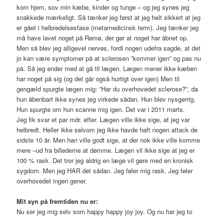
kom hjem, sov min kæbe, kinder og tunge – og jeg synes jeg
snakkede mærkeligt. Så tænker jeg først at jeg helt sikkert at jeg
er gået i helbredelsesfase (metamedicinsk term). Jeg tænker jeg
må have lavet noget på Rømø, der gør at noget har åbnet op.
Men så blev jeg alligevel nervøs, fordi nogen udefra sagde, at det
jo kan være symptomer på at sclerosen ”kommer igen” og pas nu
på. Så jeg ender med at gå til lægen. Lægen mener ikke kæben
har noget på sig (og det går også hurtigt over igen) Men til
gengæld spurgte lægen mig: ”Har du overhovedet sclerose?”, da
hun åbenbart ikke synes jeg virkede sådan. Hun blev nysgerrig.
Hun spurgte om hun scanne mig igen. Det var i 2011 marts.
Jeg fik svar et par mdr. efter. Lægen ville ikke sige, at jeg var
helbredt. Heller ikke selvom jeg ikke havde haft nogen attack de
sidste 10 år. Men han ville godt sige, at der nok ikke ville komme
mere –ud fra billederne at dømme. Lægen vil ikke sige at jeg er
100 % rask. Det tror jeg aldrig en læge vil gøre med en kronisk
sygdom. Men jeg HAR det sådan. Jeg føler mig rask. Jeg føler
overhovedet ingen gener.
Mit syn på fremtiden nu er:
Nu ser jeg mig selv som happy happy joy joy. Og nu har jeg to