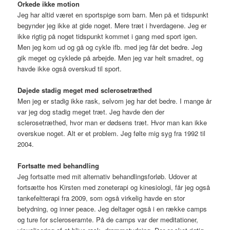
Orkede ikke motion
Jeg har altid været en sportspige som barn. Men på et tidspunkt
begynder jeg ikke at gide noget. Mere træt i hverdagene. Jeg er
ikke rigtig på noget tidspunkt kommet i gang med sport igen.
Men jeg kom ud og gå og cykle ifb. med jeg får det bedre. Jeg
gik meget og cyklede på arbejde. Men jeg var helt smadret, og
havde ikke også overskud til sport.
Døjede stadig meget med sclerosetræthed
Men jeg er stadig ikke rask, selvom jeg har det bedre. I mange år
var jeg dog stadig meget træt. Jeg havde den der
sclerosetræthed, hvor man er dødsens træt. Hvor man kan ikke
overskue noget. Alt er et problem. Jeg følte mig syg fra 1992 til
2004.
Fortsatte med behandling
Jeg fortsatte med mit alternativ behandlingsforløb. Udover at
fortsætte hos Kirsten med zoneterapi og kinesiologi, får jeg også
tankefeltterapi fra 2009, som også virkelig havde en stor
betydning, og inner peace. Jeg deltager også i en række camps
og ture for scleroseramte. På de camps var der meditationer,