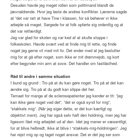
Desuden havde jeg meget rollen som politimand blandt de
jævnaldrende. Hvor jeg løste de andres konflikter. Lærerne sagde
at ”det var rart at have Tine i klassen, for så behøver vi ikke
arbejde så meget. Sørgede for at folk opførte sig ordentlig og at
det var retfærdigt.
Jeg var glad for skolen og var ked af at skulle stoppe i
folkeskolen. Havde svært ved at finde mig til rette, og finde
noget jeg gerne vil med mit liv. Det ender med at jeg beslutter
mig for at gå efter noget, som ikke er mit drømmejob, og kort
efter begynder min arm at sove. Det handler om fastlåsthed.
Råd til andre i samme situation
I bund og grund : Tro på at du kan gøre noget. Tro på at det kan
ændre sig. Tro på at du godt kan slippe det her.
Temaet for mange af de sclerosepatienter jeg kender er tit: ”jeg
kan ikke gøre noget ved det”, ”det er også synd for mig”,
”stakkels mig”. (Når jeg siger dette, er det kun kærligt og
objektivt ment). Jeg har også selv haft den holdning, men jeg har
ligesom fået mig arbejdet ud af den. Idet jeg mener er væsentligt,
for at blive helbredt, ikke at blive i “stakkels-mig-holdningen”. Jeg
har rejst mig op og taget noget ansvar. Det er det jeg ser som