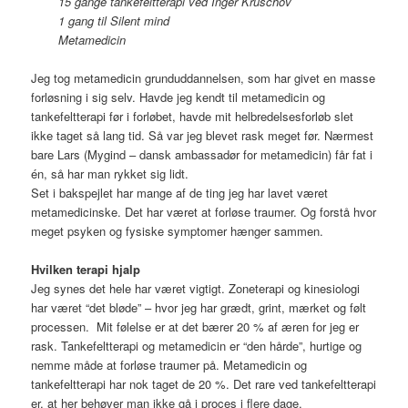
15 gange tankefeltterapi ved Inger Kruschov
1 gang til Silent mind
Metamedicin
Jeg tog metamedicin grunduddannelsen, som har givet en masse
forløsning i sig selv. Havde jeg kendt til metamedicin og
tankefeltterapi før i forløbet, havde mit helbredelsesforløb slet
ikke taget så lang tid. Så var jeg blevet rask meget før. Nærmest
bare Lars (Mygind – dansk ambassadør for metamedicin) får fat i
én, så har man rykket sig lidt.
Set i bakspejlet har mange af de ting jeg har lavet været
metamedicinske. Det har været at forløse traumer. Og forstå hvor
meget psyken og fysiske symptomer hænger sammen.
Hvilken terapi hjalp
Jeg synes det hele har været vigtigt. Zoneterapi og kinesiologi
har været “det bløde” – hvor jeg har grædt, grint, mærket og følt
processen. Mit følelse er at det bærer 20 % af æren for jeg er
rask. Tankefeltterapi og metamedicin er “den hårde”, hurtige og
nemme måde at forløse traumer på. Metamedicin og
tankefeltterapi har nok taget de 20 %. Det rare ved tankefeltterapi
er, at her behøver man ikke gå i proces i flere dage.