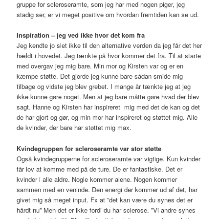
gruppe for scleroseramte, som jeg har med nogen piger, jeg
stadig ser, er vi meget positive om hvordan fremtiden kan se ud.
Inspiration – jeg ved ikke hvor det kom fra
Jeg kendte jo slet ikke til den alternative verden da jeg får det her
hældt i hovedet. Jeg tænkte på hvor kommer det fra. Til at starte
med overgav jeg mig bare. Min mor og Kirsten var og er en
kæmpe støtte. Det gjorde jeg kunne bare sådan smide mig
tilbage og vidste jeg blev grebet. I mange år tænkte jeg at jeg
ikke kunne gøre noget. Men at jeg bare måtte gøre hvad der blev
sagt. Hanne og Kirsten har inspireret mig med det de kan og det
de har gjort og gør, og min mor har inspireret og støttet mig. Alle
de kvinder, der bare har støttet mig max.
Kvindegruppen for scleroseramte var stor støtte
Også kvindegrupperne for scleroseramte var vigtige. Kun kvinder
får lov at komme med på de ture. De er fantastiske. Det er
kvinder i alle aldre. Nogle kommer alene. Nogen kommer
sammen med en veninde. Den energi der kommer ud af det, har
givet mig så meget input. Fx at ”det kan være du synes det er
hårdt nu” Men det er ikke fordi du har sclerose. ”Vi andre synes