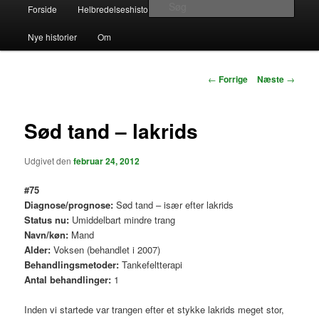
Hovedmenu
Søg
Forside
Helbredelseshistorier
Kontakt
Links
Fortsæt
Alternativ Helbredelse – beretninger
Nye historier
Om
til
om naturlig helbredelse
primært
Indlægsnavigation
←
Forrige
Næste
→
indhold
Sød tand – lakrids
Udgivet den
februar 24, 2012
#75
Diagnose/prognose:
Sød tand – især efter lakrids
Status nu:
Umiddelbart mindre trang
Navn/køn:
Mand
Alder:
Voksen (behandlet i 2007)
Behandlingsmetoder:
Tankefeltterapi
Antal behandlinger:
1
Inden vi startede var trangen efter et stykke lakrids meget stor,