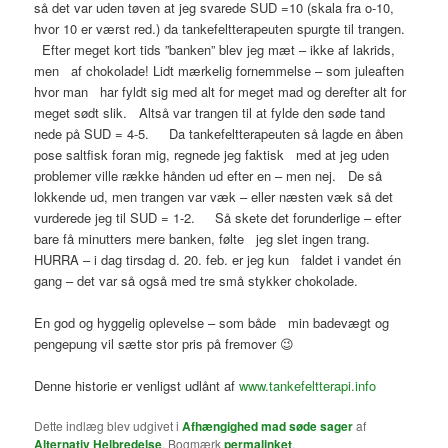
så det var uden tøven at jeg svarede SUD =10 (skala fra o-10,
hvor 10 er værst red.) da tankefeltterapeuten spurgte til trangen.
Efter meget kort tids ”banken” blev jeg mæt – ikke af lakrids,
men af chokolade! Lidt mærkelig fornemmelse – som juleaften
hvor man har fyldt sig med alt for meget mad og derefter alt for
meget sødt slik. Altså var trangen til at fylde den søde tand
nede på SUD = 4-5. Da tankefeltterapeuten så lagde en åben
pose saltfisk foran mig, regnede jeg faktisk med at jeg uden
problemer ville række hånden ud efter en – men nej. De så
lokkende ud, men trangen var væk – eller næsten væk så det
vurderede jeg til SUD = 1-2. Så skete det forunderlige – efter
bare få minutters mere banken, følte jeg slet ingen trang.
HURRA – i dag tirsdag d. 20. feb. er jeg kun faldet i vandet én
gang – det var så også med tre små stykker chokolade.
En god og hyggelig oplevelse – som både min badevægt og
pengepung vil sætte stor pris på fremover 😉
Denne historie er venligst udlånt af
www.tankefeltterapi.info
Dette indlæg blev udgivet i
Afhængighed mad søde sager
af
Alternativ Helbredelse
. Bogmærk
permalinket
.