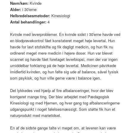
Navn/køn:
Kvinde
Alder:
i 30′erne
Helbredelsesmetoder:
Kinesiologi
Antal behandlinger:
4
Kvinde med leverproblemer. En kvinde sidst i 30′erne havde ved
en blodprøvekontrol fået konstateret meget høje levertal. Hun
havde for lavt stofskifte og fik dagligt medicin, og hun fik nu
ordineret meget mere medicin i højere doser. Hun var blevet
scannet og havde fået foretaget leverbiopsi, men der var ingen
umiddelbar forklaring på de høje levertal. Medicinen påvirkede
imidlertid kvinden, og hun følte sig ude af balance, såvel fysisk
som psykisk, og hun ville gerne være i balance igen.
Det lykkedes ved hjælp af fire afbalanceringer, hvor der blev
korrigeret mange ting. Der blev arbejdet med Pædagogisk
Kinesiologi og med Hjernen, og hver gang tog afbalanceringerne
udgangspunkt i noget følelsesmæssigt. Som støtte fik hun et
naturprodukt med marietidsel.
En af de sidste gange talte vi meget om, at leveren kan være