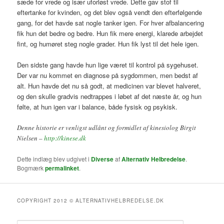
sæde for vrede og især uforløst vrede. Dette gav stof til
eftertanke for kvinden, og det blev også vendt den efterfølgende
gang, for det havde sat nogle tanker igen. For hver afbalancering
fik hun det bedre og bedre. Hun fik mere energi, klarede arbejdet
fint, og humøret steg nogle grader. Hun fik lyst til det hele igen.
Den sidste gang havde hun lige været til kontrol på sygehuset.
Der var nu kommet en diagnose på sygdommen, men bedst af
alt. Hun havde det nu så godt, at medicinen var blevet halveret,
og den skulle gradvis nedtrappes i løbet af det næste år, og hun
følte, at hun igen var i balance, både fysisk og psykisk.
Denne historie er venligst udlånt og formidlet af kinesiolog Birgit
Nielsen –
http://kinese.dk
Dette indlæg blev udgivet i
Diverse
af
Alternativ Helbredelse
.
Bogmærk
permalinket
.
COPYRIGHT 2012 © ALTERNATIVHELBREDELSE.DK