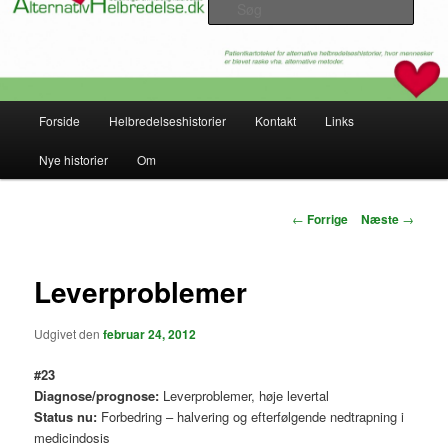
Søg
Alternativ Helbredelse – beretninger
om naturlig helbredelse
Hovedmenu
Forside
Helbredelseshistorier
Kontakt
Links
Fortsæt
Nye historier
Om
til
primært
Indlægsnavigation
←
Forrige
Næste
→
indhold
Leverproblemer
Udgivet den
februar 24, 2012
#23
Diagnose/prognose:
Leverproblemer, høje levertal
Status nu:
Forbedring – halvering og efterfølgende nedtrapning i
medicindosis